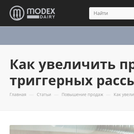
Как увеличить п
триггерных расс
—
—
—
Главная
Статьи
Повышение продаж
Как увел