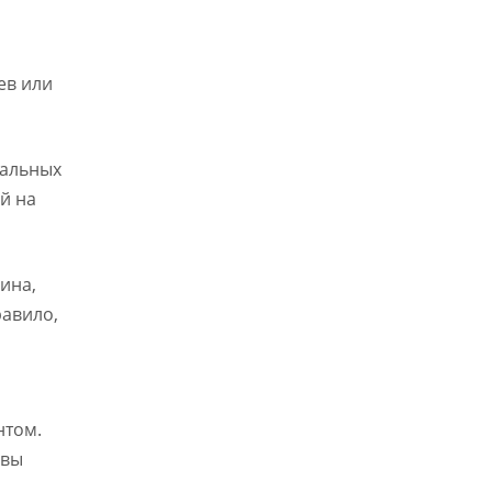
ев или
иальных
й на
ина,
равило,
нтом.
 вы