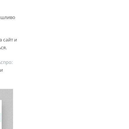
ряшливо
 сайт и
ся.
Аспро:
ни