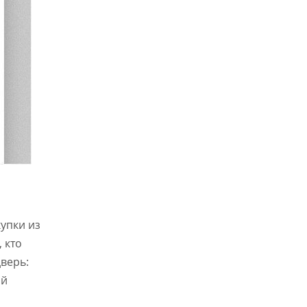
упки из
 кто
верь:
ой