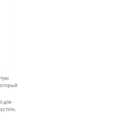
утую
который
й для
устить