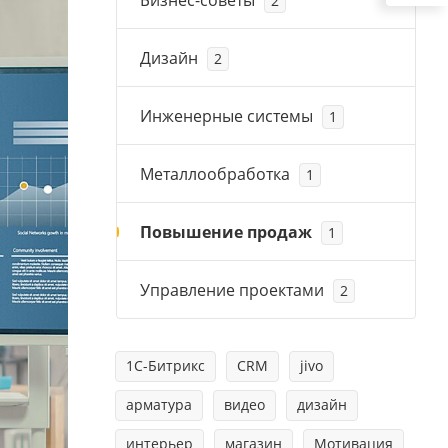
Бизнес-советы
2
Дизайн
2
Инженерные системы
1
Металлообработка
1
Повышение продаж
1
Управление проектами
2
1С-Битрикс
CRM
jivo
арматура
видео
дизайн
интерьер
магазин
Мотивация