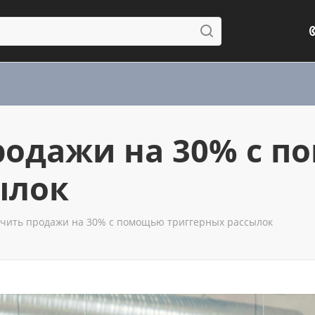
родажи на 30% с 
ылок
ичить продажи на 30% с помощью триггерных рассылок